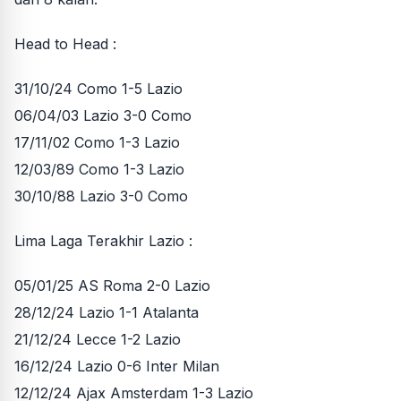
Head to Head :
31/10/24 Como 1-5 Lazio
06/04/03 Lazio 3-0 Como
17/11/02 Como 1-3 Lazio
12/03/89 Como 1-3 Lazio
30/10/88 Lazio 3-0 Como
Lima Laga Terakhir Lazio :
05/01/25 AS Roma 2-0 Lazio
28/12/24 Lazio 1-1 Atalanta
21/12/24 Lecce 1-2 Lazio
16/12/24 Lazio 0-6 Inter Milan
12/12/24 Ajax Amsterdam 1-3 Lazio