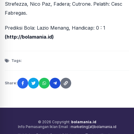
Strefezza, Nico Paz, Fadera; Cutrone. Pelatih: Cesc
Fabregas.
Prediksi Bola: Lazio Menang, Handicap: 0 : 1
(http://bolamania.id)
Tags:
Share:
© 2026 Copyright:
bolamania.id
Info Pemasangan Iklan Email :
marketing(at)bolamania.id