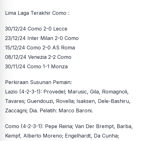
Lima Laga Terakhir Como :
30/12/24 Como 2-0 Lecce
23/12/24 Inter Milan 2-0 Como
15/12/24 Como 2-0 AS Roma
08/12/24 Venezia 2-2 Como
30/11/24 Como 1-1 Monza
Perkiraan Susunan Pemain:
Lazio (4-2-3-1): Provedel; Marusic, Gila, Romagnoli,
Tavares; Guendouzi, Rovella; Isaksen, Dele-Bashiru,
Zaccagni; Dia. Pelatih: Marco Baroni.
Como (4-2-3-1): Pepe Reina; Van Der Brempt, Barba,
Kempf, Alberto Moreno; Engelhardt, Da Cunha;